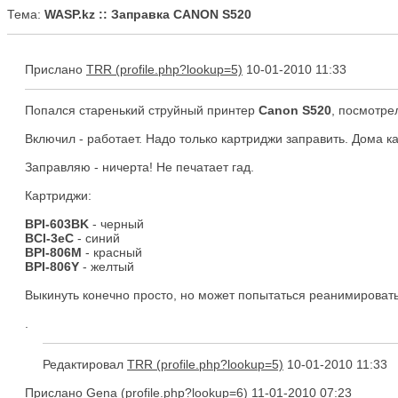
Тема:
WASP.kz :: Заправка CANON S520
Прислано
TRR
10-01-2010 11:33
Попался старенький струйный принтер
Canon S520
, посмотрел
Включил - работает. Надо только картриджи заправить. Дома как
Заправляю - ничерта! Не печатает гад.
Картриджи:
BPI-603BK
- черный
BCI-3eC
- синий
BPI-806M
- красный
BPI-806Y
- желтый
Выкинуть конечно просто, но может попытаться реанимироват
.
Редактировал
TRR
10-01-2010 11:33
Прислано
Gena
11-01-2010 07:23