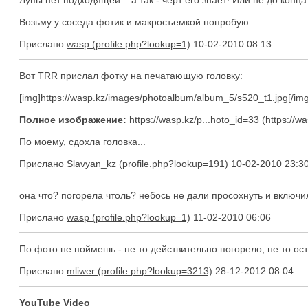
Лупы нет подходящей... а так - черт его знает! Или не до конц
Возьму у соседа фотик и макросъемкой попробую.
Прислано
wasp
10-02-2010 08:13
Вот TRR прислал фотку на печатающую головку:
[img]https://wasp.kz/images/photoalbum/album_5/s520_t1.jpg[/img]
Полное изображение:
https://wasp.kz/p...hoto_id=33
По моему, сдохла головка...
Прислано
Slavyan_kz
10-02-2010 23:3
она что? погорела чтоль? небось не дали просохнуть и включил
Прислано
wasp
11-02-2010 06:06
По фото не поймешь - не то действительно погорело, не то ост
Прислано
mliwer
28-12-2012 08:04
YouTube Video