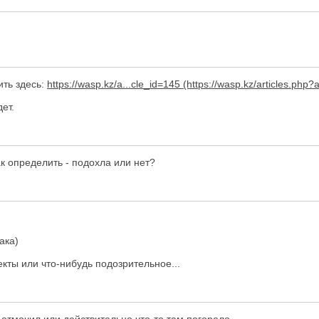
ить здесь:
https://wasp.kz/a...cle_id=145
ет.
ак определить - подохла или нет?
ака)
ты или что-нибудь подозрительное...