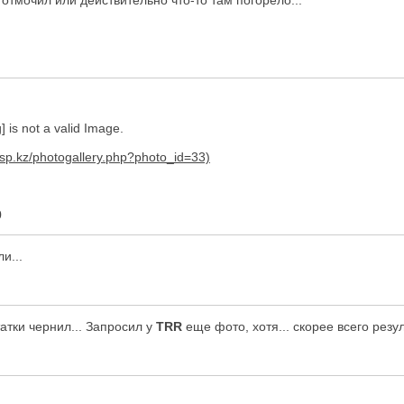
а отмочил или действительно что-то там погорело...
 is not a valid Image.
0
и...
атки чернил... Запросил у
TRR
еще фото, хотя... скорее всего резуль