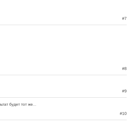
#7
#8
#9
тат будет тот же...
#10