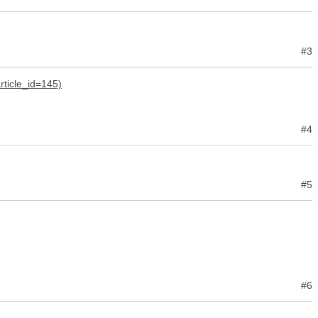
#3
#4
#5
#6