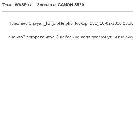
Тема:
WASP.kz :: Заправка CANON S520
Прислано
Slavyan_kz
10-02-2010 23:3
она что? погорела чтоль? небось не дали просохнуть и включил