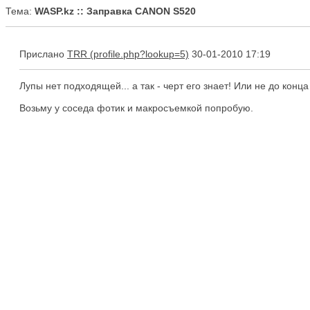
Тема:
WASP.kz :: Заправка CANON S520
Прислано
TRR
30-01-2010 17:19
Лупы нет подходящей... а так - черт его знает! Или не до конц
Возьму у соседа фотик и макросъемкой попробую.