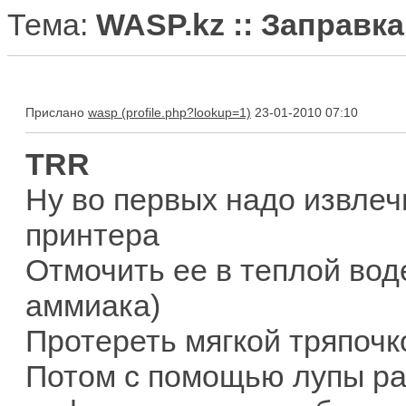
Тема:
WASP.kz :: Заправк
Прислано
wasp
23-01-2010 07:10
TRR
Ну во первых надо извлеч
принтера
Отмочить ее в теплой вод
аммиака)
Протереть мягкой тряпочк
Потом с помощью лупы ра