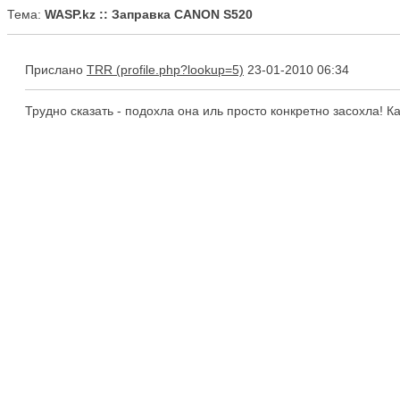
Тема:
WASP.kz :: Заправка CANON S520
Прислано
TRR
23-01-2010 06:34
Трудно сказать - подохла она иль просто конкретно засохла! К