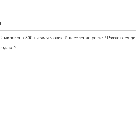
4
миллиона 300 тысяч человек. И население растет! Рождаются дети 
продают?