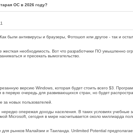
старая ОС в 2026 году?
11
Как были антивирусы и браузеры, Фотошоп или другое - так и оста
не жесткая необходимость. Вот что разработчики ПО умышленно ог
заниматься и пресекать вымогательство.
итурезанную версию Windows, которая будет стоить всего $3. Програ
 в первую очередь для развивающихся стран, но будет распростра
ьбе за новых пользователей.
 нередко опережая доходы населения. В таких условиях учебные 
й Microsoft, сегодня в мире насчитывается около миллиарда польз
 для рынков Малайзии и Таиланда. Unlimited Potential предполаг