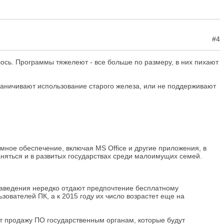
#4
лось. Программы тяжелеют - все больше по размеру, в них пихают
раничивают использование старого железа, или не поддерживают
ммное обеспечение, включая MS Office и другие приложения, в
няться и в развитых государствах среди малоимущих семей.
заведения нередко отдают предпочтение бесплатному
ователей ПК, а к 2015 году их число возрастет еще на
ает продажу ПО государственным органам, которые будут