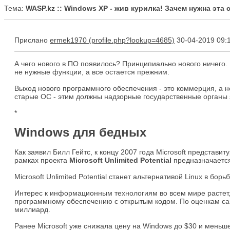
Тема:
WASP.kz :: Windows XP - жив курилка! Зачем нужна эта 
Прислано
ermek1970
30-04-2019 09:
А чего нового в ПО появилось? Принципиально нового ничего. 
не нужные функции, а все остается прежним.
Выход нового программного обеспечения - это коммерция, а 
старые ОС - этим должны надзорные государственные органы 
*
Windows для бедных
Как заявил Билл Гейтс, к концу 2007 года Microsoft представ
рамках проекта
Microsoft Unlimited Potential
предназначается
Microsoft Unlimited Potential станет альтернативой Linux в бор
Интерес к информационным технологиям во всем мире растет,
программному обеспечению с открытым кодом. По оценкам само
миллиард.
Ранее Microsoft уже снижала цену на Windows до $30 и меньше