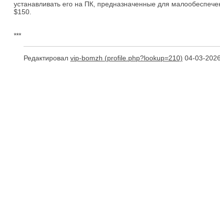
устанавливать его на ПК, предназначенные для малообеспечен
$150.
***
Редактировал
vip-bomzh
04-03-2026