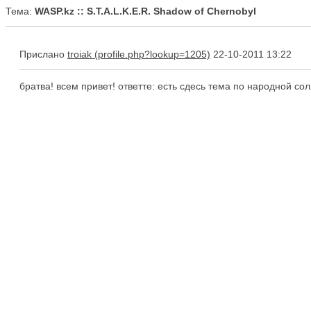
Тема:
WASP.kz :: S.T.A.L.K.E.R. Shadow of Chernobyl
Прислано
troiak
22-10-2011 13:22
братва! всем привет! ответте: есть сдесь тема по народной со