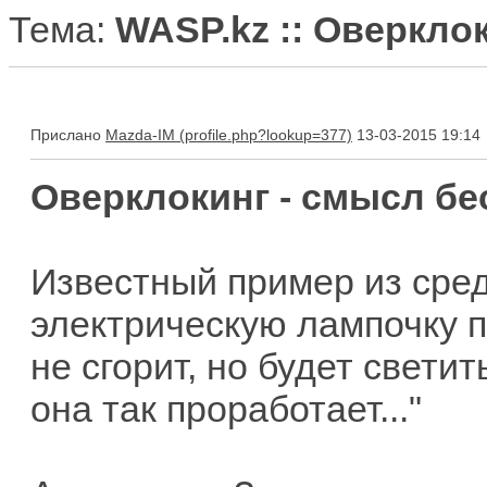
Тема:
WASP.kz :: Оверкло
Прислано
Mazda-IM
13-03-2015 19:14
Оверклокинг - смысл бе
Известный пример из сред
электрическую лампочку по
не сгорит, но будет светит
она так проработает..."