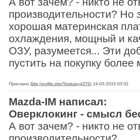
А вот зачем? - никто не от
производительности? Но з
хорошая материнская пла
охлаждения, мощный и кач
ОЗУ, разумеется... Эти д
пустить на покупку более 
Прислано
Iblis
14-03-2015 03:02
Mazda-IM написал:
Оверклокинг - смысл бе
А вот зачем? - никто не от
производительности?