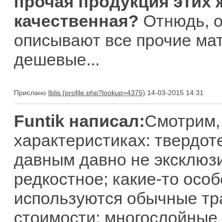
прочая продукция этих 
качественная?
Отнюдь, о
описывают все прочие ма
дешевые...
Прислано
Iblis
14-03-2015 14:31
Funtik написал:
Смотрим, 
характеристиках: твердот
давным давно не эксклюзи
редкостное; какие-то особ
используются обычные тр
стоимости; многослойные 