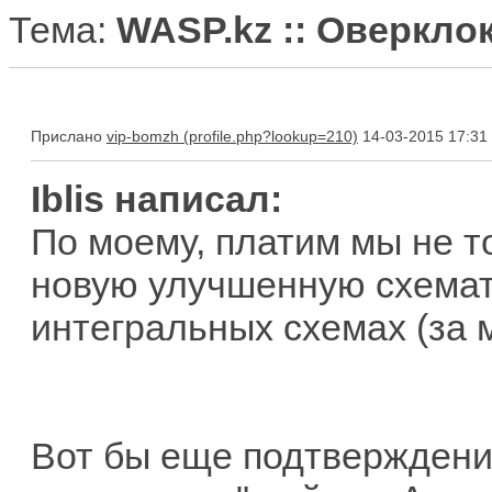
Тема:
WASP.kz :: Оверкло
Прислано
vip-bomzh
14-03-2015 17:31
Iblis написал:
По моему, платим мы не то
новую улучшенную схемат
интегральных схемах (за м
Вот бы еще подтверждени