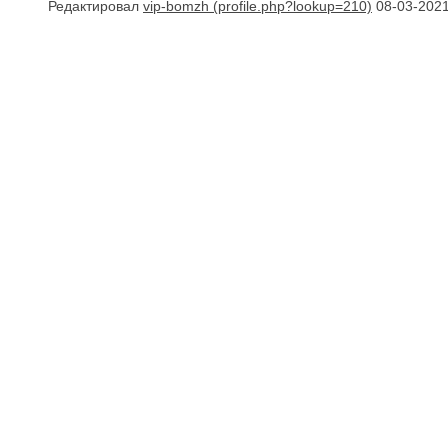
Редактировал
vip-bomzh
08-03-2021