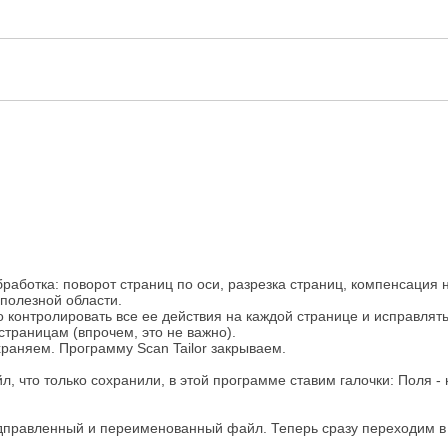
обработка: поворот страниц по оси, разрезка страниц, компенсация
 полезной области.
о контролировать все ее действия на каждой странице и исправлят
страницам (впрочем, это не важно).
храняем. Программу Scan Tailor закрываем.
л, что только сохранили, в этой программе ставим галочки: Поля -
 подправленный и переименованный файл. Теперь сразу переходим в