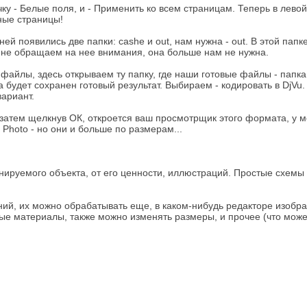
очку - Белые поля, и - Применить ко всем страницам. Теперь в лев
ные страницы!
 ней появились две папки: cashe и out, нам нужна - out. В этой па
 - не обращаем на нее внимания, она больше нам не нужна.
ь файлы, здесь открываем ту папку, где наши готовые файлы - па
да будет сохранен готовый результат. Выбираем - кодировать в DjV
ариант.
атем щелкнув ОК, откроется ваш просмотрщик этого формата, у ме
hoto - но они и больше по размерам...
нируемого объекта, от его ценности, иллюстраций. Простые схемы 
ний, их можно обрабатывать еще, в каком-нибудь редакторе изобр
ные материалы, также можно изменять размеры, и прочее (что мо