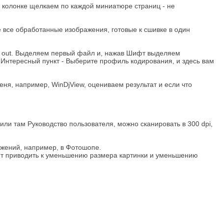
ой колонке щелкаем по каждой миниатюре страниц - не
пке все обработанные изображения, готовые к сшивке в один
пка out. Выделяем первый файл и, нажав Шифт выделяем
u. Интересный пункт - Выберите профиль кодирования, и здесь вам
ня, например, WinDjView, оцениваем результат и если что
или там Руководство пользователя, можно сканировать в 300 dpi,
ажений, например, в Фотошопе.
жет приводить к уменьшению размера картинки и уменьшению