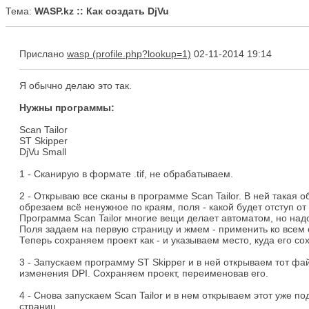
Тема:
WASP.kz :: Как создать DjVu
Прислано
wasp
02-11-2014 19:14
Я обычно делаю это так.
Нужны программы:
Scan Tailor
ST Skipper
DjVu Small
1 - Сканирую в формате .tif, не обрабатываем.
2 - Открываю все сканы в программе Scan Tailor. В ней такая 
обрезаем всё ненужное по краям, поля - какой будет отступ от
Программа Scan Tailor многие вещи делает автоматом, но над
Поля задаем на первую страницу и жмем - применить ко всем 
Теперь сохраняем проект как - и указываем место, куда его со
3 - Запускаем программу ST Skipper и в ней открываем тот фай
изменения DPI. Сохраняем проект, переименовав его.
4 - Снова запускаем Scan Tailor и в нем открываем этот уже
страниц.