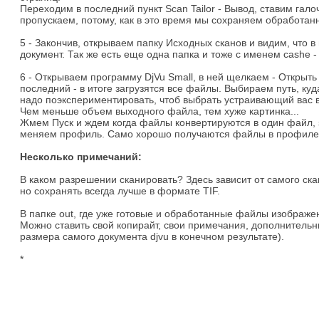
Переходим в последний пункт Scan Tailor - Вывод, ставим гал
пропускаем, потому, как в это время мы сохраняем обработан
5 - Закончив, открываем папку Исходных сканов и видим, что в
документ. Так же есть еще одна папка и тоже с именем cashe
6 - Открываем программу DjVu Small, в ней щелкаем - Открыт
последний - в итоге загрузятся все файлы. Выбираем путь, ку
надо поэкспериментировать, чтоб выбрать устраивающий вас в
Чем меньше объем выходного файла, тем хуже картинка...
Жмем Пуск и ждем когда файлы конвертируются в один файл, з
меняем профиль. Само хорошо получаются файлы в профиле P
Несколько примечаний:
В каком разрешении сканировать? Здесь зависит от самого ска
но сохранять всегда лучше в формате TIF.
В папке out, где уже готовые и обработанные файлы изображе
Можно ставить свой копирайт, свои примечания, дополнитель
размера самого документа djvu в конечном результате).
*