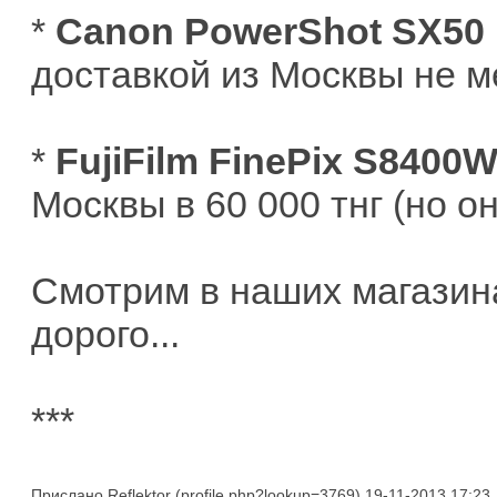
*
Canon PowerShot SX50
доставкой из Москвы не ме
*
FujiFilm FinePix S8400
Москвы в 60 000 тнг (но о
Смотрим в наших магазинах
дорого...
***
Прислано
Reflektor
19-11-2013 17:23