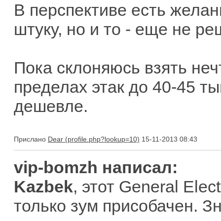
В перспективе есть желан
штуку, но и то - еще не р
Пока склоняюсь взять нечт
пределах этак до 40-45 т
дешевле.
Прислано
Dear
15-11-2013 08:43
vip-bomzh написал:
Kazbek
, этот General Ele
только зум присобачен. Зн