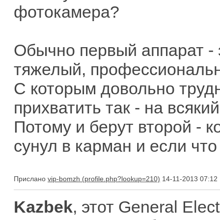
фотокамера?
Обычно первый аппарат - 
тяжелый, профессиональ
С которым довольно трудн
прихватить так - на всякий
Потому и берут второй - 
сунул в карман и если что
Прислано
vip-bomzh
14-11-2013 07:12
Kazbek
, этот General Ele