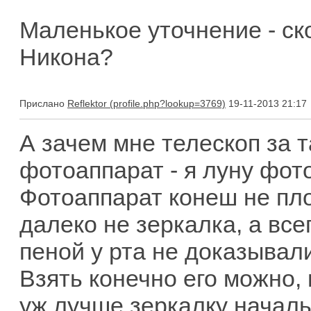
Маленькое уточнение - ско
Никона?
Прислано
Reflektor
19-11-2013 21:17
А зачем мне телескоп за 
фотоаппарат - я луну фо
Фотоаппарат конеш не пло
далеко не зеркалка, а всег
пеной у рта не доказывали
Взять конечно его можно, 
уж лучше зеркалку началь