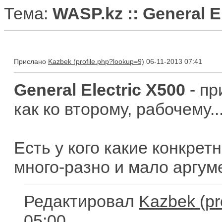
Тема:
WASP.kz :: General E
Прислано
Kazbek
06-11-2013 07:41
General Electric X500
- пр
как ко второму, рабочему..
Есть у кого какие конкрет
много-разно и мало аргум
Редактировал
Kazbek
05:00