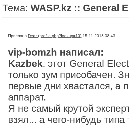
Тема:
WASP.kz :: General E
Прислано
Dear
15-11-2013 08:43
vip-bomzh написал:
Kazbek
, этот General Ele
только зум присобачен. Зн
первые дни хвастался, а п
аппарат.
Я не самый крутой эксперт
взял... а чего-нибудь типа 