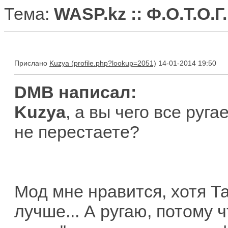
Тема:
WASP.kz :: Ф.О.Т.О.Г
Прислано
Kuzya
14-01-2014 19:50
DMB написал:
Kuzya
, а вы чего все руг
не перестаете?
Мод мне нравится, хотя Т
лучше... А ругаю, потому ч