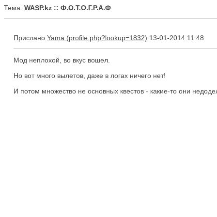
Тема:
WASP.kz :: Ф.О.Т.О.Г.Р.А.Ф
Прислано
Yama
13-01-2014 11:48
Мод неплохой, во вкус вошел.
Но вот много вылетов, даже в логах ничего нет!
И потом множество не основных квестов - какие-то они недодела