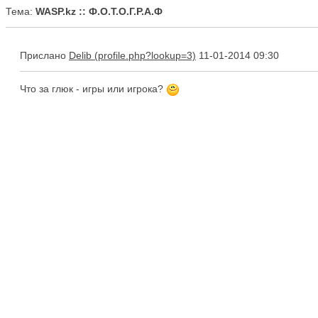
Тема:
WASP.kz :: Ф.О.Т.О.Г.Р.А.Ф
Прислано
Delib
11-01-2014 09:30
Что за глюк - игры или игрока?