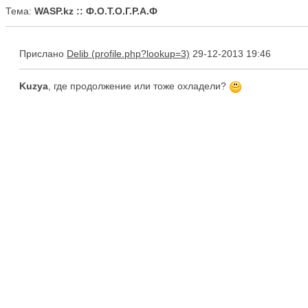
Тема:
WASP.kz :: Ф.О.Т.О.Г.Р.А.Ф
Прислано
Delib
29-12-2013 19:46
Kuzya
, где продолжение или тоже охладели?