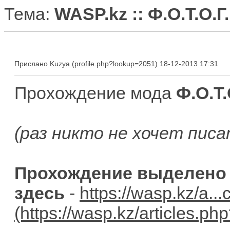
Тема:
WASP.kz :: Ф.О.Т.О.Г
Прислано
Kuzya
18-12-2013 17:31
Прохождение мода
Ф.О.Т.
(раз никто не хочет писат
Прохождение выделено 
здесь
-
https://wasp.kz/a..