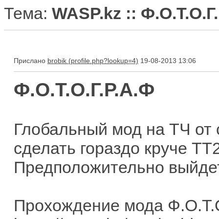
Тема:
WASP.kz :: Ф.О.Т.О.Г
Прислано
brobik
19-08-2013 13:06
Ф.О.Т.О.Г.Р.А.Ф
Глобальный мод на ТЧ от 
сделать гораздо круче ТТ2.
Предположительно выйдет 
Прохождение мода Ф.О.Т.О