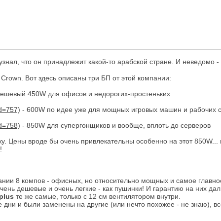
узнал, что он принадлежит какой-то арабской стране. И неведомо 
Crown. Вот здесь описаны три БП от этой компании:
дешевый 450W для офисов и недорогих-простеньких
- 600W по идее уже для мощных игровых машин и рабочих 
- 850W для супергонщиков и вообще, вплоть до серверов
яжу. Цены вроде бы очень привлекательны особенно на этот 850W...
!
ании 8 компов - офисных, но относительно мощных и самое главно
Очень дешевые и очень легкие - как пушинки! И гарантию на них дал
plus
те же самые, только с 12 см вентилятором внутри.
 дни и были заменены на другие (или нечто похожее - не знаю), вс