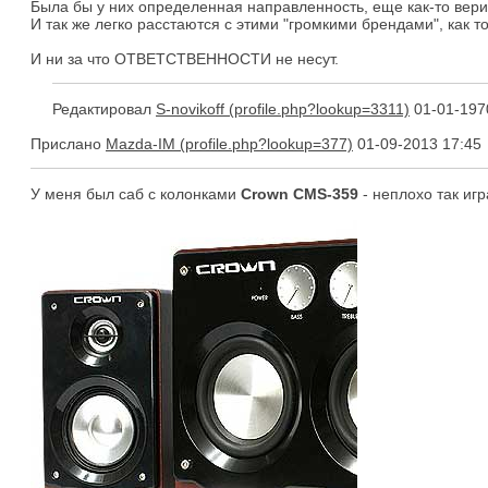
Была бы у них определенная направленность, еще как-то верит
И так же легко расстаются с этими "громкими брендами", как то
И ни за что ОТВЕТСТВЕННОСТИ не несут.
Редактировал
S-novikoff
01-01-197
Прислано
Mazda-IM
01-09-2013 17:45
У меня был саб с колонками
Crown CMS-359
- неплохо так игр