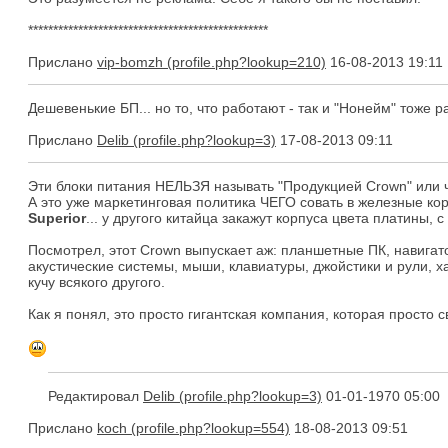
************************************************
Прислано
vip-bomzh
16-08-2013 19:11
Дешевенькие БП... но то, что работают - так и "Нонейм" тоже р
Прислано
Delib
17-08-2013 09:11
Эти блоки питания НЕЛЬЗЯ называть "Продукцией Crown" или че
А это уже маркетинговая политика ЧЕГО совать в железные коро
Superior
... у другого китайца закажут корпуса цвета платин
Посмотрел, этот Crown выпускает аж: планшетные ПК, навига
акустические системы, мыши, клавиатуры, джойстики и рули, х
кучу всякого другого.
Как я понял, это просто гигантская компания, которая просто
Редактировал
Delib
01-01-1970 05:00
Прислано
koch
18-08-2013 09:51