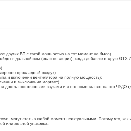
газе других БП с такой мощностью на тот момент не было).
зойдет в дальнейшем (если не сгорит), когда добавлю вторую GTX 7
а)
 умеренно прохладный воздух)
компа и включении вентилятора на полную мощность);
лючении и выключении моргает).
я достал постоянными звуками и я его поменял вот на это ЧУДО (д
own, могут стать в любой момент неактуальными. Потому что, как и
ой или же этой упаковке...