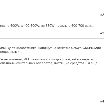
#2
ипа не 600W, а 400-500W, не 850W - реально 600-700 ватт...
#3
ачинку от киловаттника, напишут на этикетке
Crown CM-PS1200
зноцветными...
блоки питания, ИБП, наушники и микрофоны, веб-камеры и
 печатно-множительных аппаратов, чистящие средства... и еще
#4