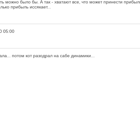
ь можно было бы. А так - хватают все, что может принести прибыль
лько прибыль иссякает...
0 05:00
ала... потом кот разодрал на сабе динамики...