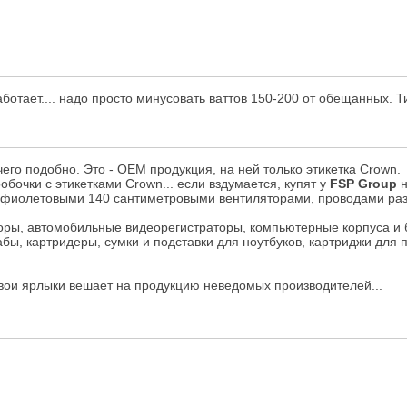
аботает.... надо просто минусовать ваттов 150-200 от обещанных. Т
го подобно. Это - ОЕМ продукция, на ней только этикетка Crown.
бочки с этикетками Crown... если вздумается, купят у
FSP Group
н
ы, с фиолетовыми 140 сантиметровыми вентиляторами, проводами ра
торы, автомобильные видеорегистраторы, компьютерные корпуса и 
абы, картридеры, сумки и подставки для ноутбуков, картриджи для
 свои ярлыки вешает на продукцию неведомых производителей...