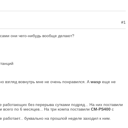
#1
- сами они чего-нибудь вообще делают?
станций
 но взгляд вовнутрь мне не очень понравился. А
wasp
еще не
е работающих без перерыва сутками подряд... На них поставили
и всего по 6 месяцев... На три компа поставили
CM-PS400
с
е работает... буквально на прошлой неделе заходил к ним.