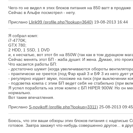
Чего-то не видел я этих блоков питания на 850 ватт в продаже
Сейчас в Альфе посмотрел - нету.
Прислано
Llirik99
19-08-2013 16:44
Я собрал комп:
i7-4770K;
GTX 780;
2 HDD, 1 SSD, 1 DVD
и, к несчатью, вот этот бп на 850W (так как в том дурацком ма
Сейчас менять этот БП - жаба душит. И жена. Думаю, это прои
Что касается работы БП:
- достаточно шумит (когда увеличиваются обороты вентилятор
- практически не греется (под Фар край 3 и БФ 3 из него дует
- регулярно издает звуки, похожие на писк (при выключении 
- подсветка компа с этим БП ведет себя не стабильно (при вк
Я успел поработать на этом компе с БП HIPER 900W. Но он мен
нормально.
Вот такие впечатления.
Прислано
S-novikoff
25-08-2013 09:45
Боюсь, что эти ваши обзоры этих блоков питания с надписью Cr
готовое. Завтра закажут что-нибудь совершенно другое... в друг