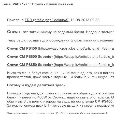
Тема:
WASP.kz :: Crown - блоки питания
Прислано
TRR
16-08-2013 09:35
Crown
- это такой никому не ведомый бренд. Недавно только 
Тему решил создать для обсуждения блоков питания с именем 
Crown CM-PS450
- 
Crown CM-PS600 Superior
Crown CM-PS850 Superior
И что-то меня берут сомнения... и не меня одного, как я погл
провел тестов, даже элементарных... и больше инфы нигде нет
Потому и будем делиться здесь...
Полтора года назад я помогал приятелю собрать для его комп
блоки питания по 400W от Crown... надо сказать, я опасался. 
обычным 8 см вентилятором на заду, на остальные
CM-PS400 
За исключением двух БП - которые вышли из строя в первые же
Это разумеется не реклама. Себе я такого бы не поставил!