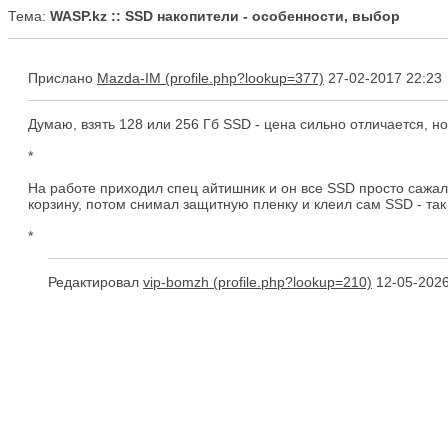
Тема:
WASP.kz :: SSD накопители - особенности, выбор
Прислано
Mazda-IM
27-02-2017 22:23
Думаю, взять 128 или 256 Гб SSD - цена сильно отличается, но
*
На работе приходил спец айтишник и он все SSD просто сажал 
корзину, потом снимал защитную пленку и клеил сам SSD - та
*
Редактировал
vip-bomzh
12-05-2026