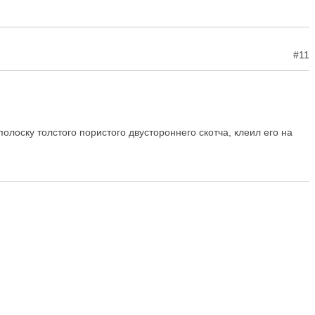
#11
олоску толстого пористого двустороннего скотча, клеил его на