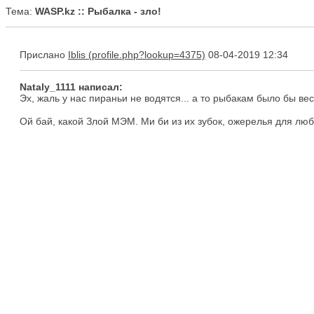
Тема:
WASP.kz :: Рыбалка - зло!
Прислано
Iblis
08-04-2019 12:34
Nataly_1111 написал:
Эх, жаль у нас пираньи не водятся... а то рыбакам было бы ве
Ой бай, какой Злой МЭМ. Ми би из их зубок, ожерелья для лю