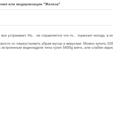
ления или модернизации "Железа"
се устраивает. Но... не справляется что-то... тормозит иногда, в 
росто ос переустаовить убрав мусор и вирусаки. Можно купить SSD 
с встроенным видеоядром типа ryzen 5600g взять ,или слабее вари