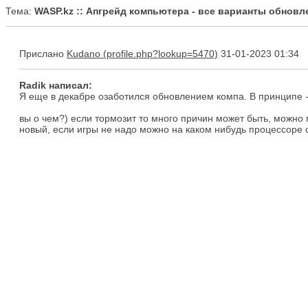
Тема:
WASP.kz :: Апгрейд компьютера - все варианты обнов
Прислано
Kudano
31-01-2023 01:34
Radik написал:
Я еще в декабре озаботился обновлением компа. В принципе - в
вы о чем?) если тормозит то много причин может быть, можно п
новый, если игры не надо можно на каком нибудь процессоре 