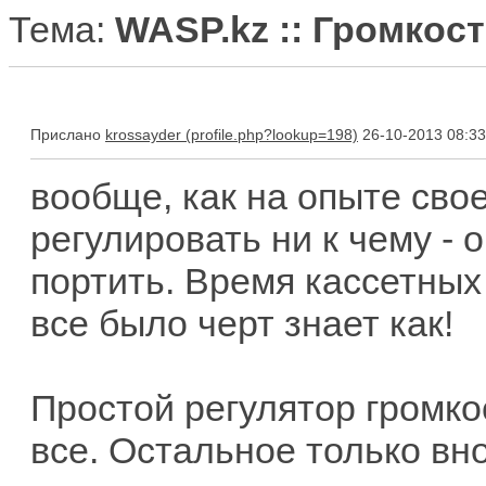
Тема:
WASP.kz :: Громкос
Прислано
krossayder
26-10-2013 08:33
вообще, как на опыте сво
регулировать ни к чему - 
портить. Время кассетных
все было черт знает как!
Простой регулятор громко
все. Остальное только вн