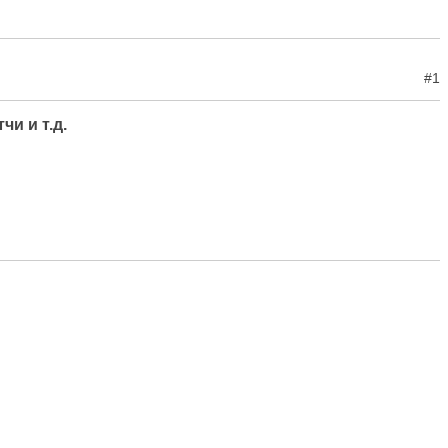
#1
и и т.д.