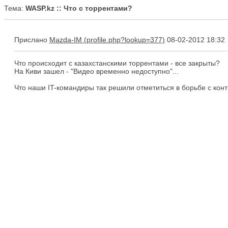
Тема:
WASP.kz :: Что с торрентами?
Прислано
Mazda-IM
08-02-2012 18:32
Что происходит с казахстанскими торрентами - все закрыты?
На Киви зашел - "Видео временно недоступно"...
Что наши IT-командиры так решили отметиться в борьбе с ко