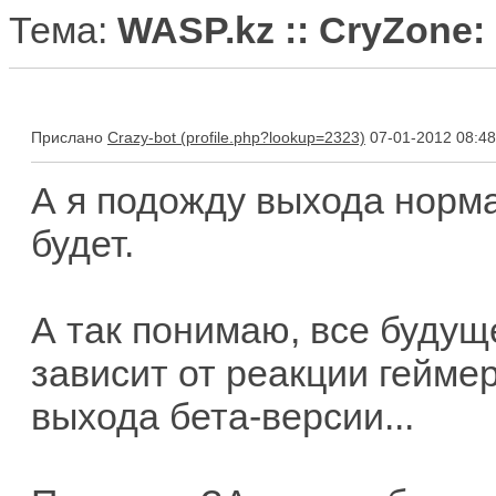
Тема:
WASP.kz :: CryZone:
Прислано
Crazy-bot
07-01-2012 08:48
А я подожду выхода норма
будет.
А так понимаю, все будуще
зависит от реакции гейме
выхода бета-версии...