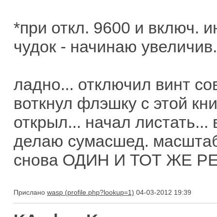
*при откл. 9600 и включ. и
чудок - начинаю увеличив.
ладно... отключил винт со
воткнул флэшку с этой кни
открыл... начал листать...
делаю сумасшед. масштаб 
снова
ОДИН И ТОТ ЖЕ РЕБУТ
Прислано
wasp
04-03-2012 19:39