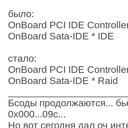
было:
OnBoard PCI IDE Controlle
OnBoard Sata-IDE * IDE
cтало:
OnBoard PCI IDE Controller
OnBoard Sata-IDE * Raid
______________________
Бсоды продолжаются... бь
0х000...09с...
Но вот сегодня дал оч ин