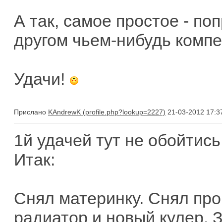
А так, самое простое - по
другом чьем-нибудь компе
Удачи!
Прислано
KAndrewK
21-03-2012 17:3
1й удачей тут не обойтись.
Итак:
Снял материнку. Снял про
радиатор и новый кулер. 