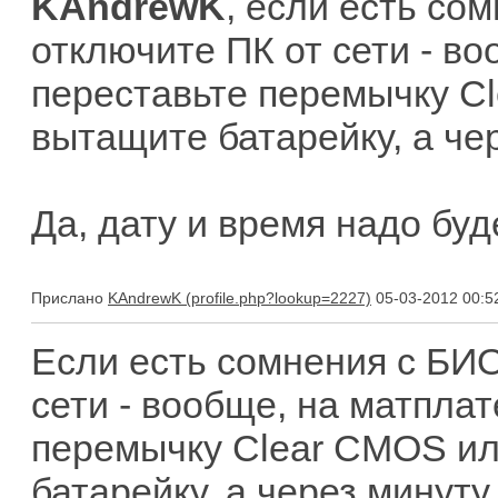
KAndrewK
, если есть со
отключите ПК от сети - во
переставьте перемычку C
вытащите батарейку, а чер
Да, дату и время надо буд
Прислано
KAndrewK
05-03-2012 00:5
Eсли есть сомнения с БИО
сети - вообще, на матплат
перемычку Clear CMOS ил
батарейку, а через минуту