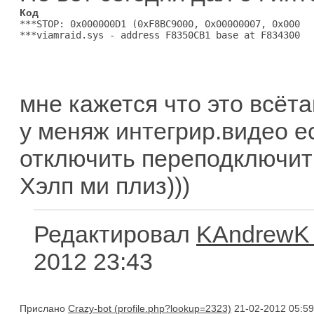
Код
***STOP: 0x000000D1 (0xF8BC9000, 0x00000007, 0x00000
***viamraid.sys - address F8350CB1 base at F8343000,
мне кажется что это всётак
у меняж интегрир.видео ес
отключить переподключить
Хэлп ми плиз)))
Редактировал
KAndrewK
2012 23:43
Прислано
Crazy-bot
21-02-2012 05:59