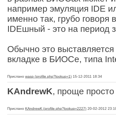
например эмуляция IDE или
именно так, грубо говоря
IDEшный - это на период 
Обычно это выставляется 
вкладке в БИОСе, типа Inte
Прислано
wasp
15-12-2011 18:34
KAndrewK
, проще прост
Прислано
KAndrewK
20-02-2012 23:1