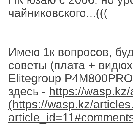
чайниковского...(((
Имею 1к вопросов, буд
советы (плата + видюх
Elitegroup P4M800PRO-
здесь -
https://wasp.kz