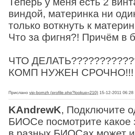
Теперь у меня есть 2 винт
виндой, материнка ни один
только воткнуть к материн
Что за фигня?! Причём в б
ЧТО ДЕЛАТЬ???????????
КОМП НУЖЕН СРОЧНО!!!
Прислано
vip-bomzh
15-12-2011 06:28
KAndrewK
, Подключите о
БИОСе посмотрите какое 
в разных БИОСах может и