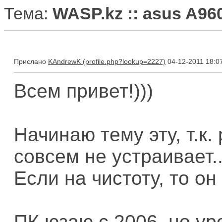
Тема:
WASP.kz :: asus A96
Прислано
KAndrewK
04-12-2011 18:0
Всем привет!)))
Начинаю тему эту, т.к
совсем не устраивает..
Если на чистоту, то он
ПК юзаю с 2006, но ур