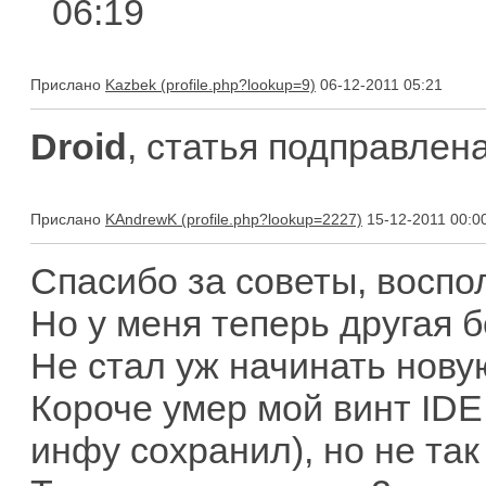
06:19
Прислано
Kazbek
06-12-2011 05:21
Droid
, статья подправлен
Прислано
KAndrewK
15-12-2011 00:0
Спасибо за советы, воспо
Но у меня теперь другая 
Не стал уж начинать новую
Короче умер мой винт IDE.
инфу сохранил), но не так 