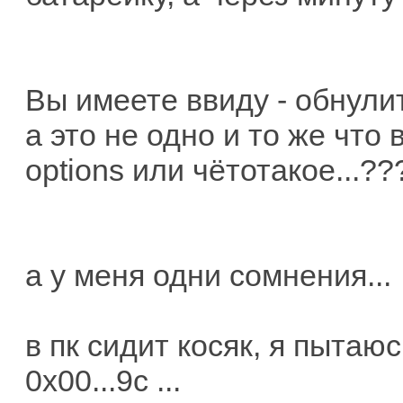
Вы имеете ввиду - обнули
а это не одно и то же что 
options или чётотакое...??
а у меня одни сомнения...
в пк сидит косяк, я пытаю
0х00...9с ...