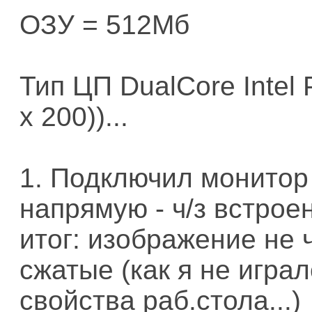
OЗУ = 512Мб
Тип ЦП DualCore Intel
x 200))...
1. Подключил монитор 
напрямую - ч/з встрое
итог: изображение не 
сжатые (как я не игра
свойства раб.стола...)