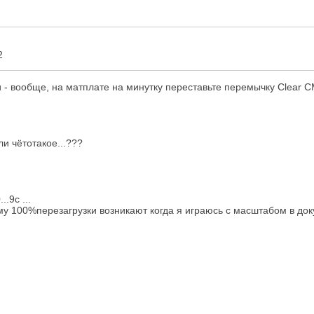
2
 - вообще, на матплате на минутку переставьте перемычку Clear C
ли чётотакое...???
.9с ...
ему 100%перезагрузки возникают когда я играюсь с масштабом в докум