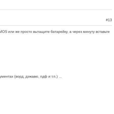
#13
MOS или же просто вытащите батарейку, а через минуту вставьте
ентах (ворд, дэжавю, пдф и т.п.) ...