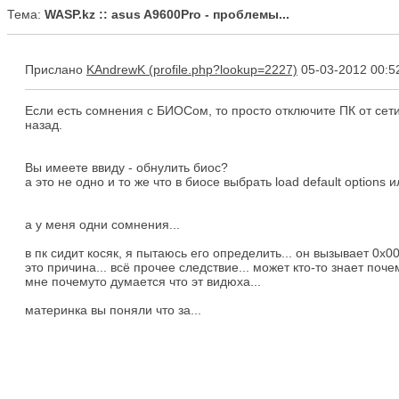
Тема:
WASP.kz :: asus A9600Pro - проблемы...
Прислано
KAndrewK
05-03-2012 00:5
Eсли есть сомнения с БИОСом, то просто отключите ПК от сети
назад.
Вы имеете ввиду - обнулить биос?
а это не одно и то же что в биосе выбрать load default options и
а у меня одни сомнения...
в пк сидит косяк, я пытаюсь его определить... он вызывает 0х00..
это причина... всё прочее следствие... может кто-то знает поч
мне почемуто думается что эт видюха...
материнка вы поняли что за...