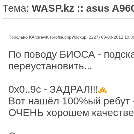
Тема:
WASP.kz :: asus A96
Прислано
KAndrewK
03-03-2012 19:3
По поводу БИОСА - подск
переустановить...
0х0..9с - ЗАДРАЛ!!!
Вот нашёл 100%ый ребут -
ОЧЕНЬ хорошем качестве.