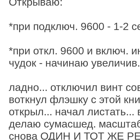
Открываю:
*при подключ. 9600 - 1-2 с
*при откл. 9600 и включ. и
чудок - начинаю увеличив.
ладно... отключил винт со
воткнул флэшку с этой кни
открыл... начал листать...
делаю сумасшед. масштаб 
снова
ОДИН И ТОТ ЖЕ РЕБУТ