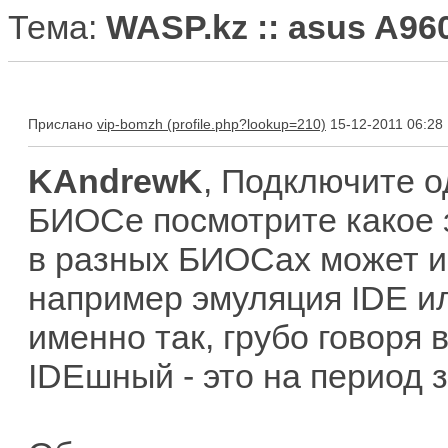
Тема:
WASP.kz :: asus A96
Прислано
vip-bomzh
15-12-2011 06:28
KAndrewK
, Подключите о
БИОСе посмотрите какое 
в разных БИОСах может и
например эмуляция IDE или
именно так, грубо говоря
IDEшный - это на период 