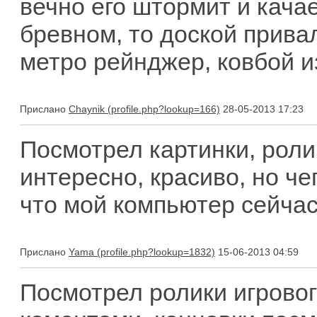
вечно его штормит и качает
бревном, то доской привал
метро рейнджер, ковбой и
Прислано
Chaynik
28-05-2013 17:23
Посмотрел картинки, роли
интересно, красиво, но чег
что мой компьютер сейчас 
Прислано
Yama
15-06-2013 04:59
Посмотрел ролики игровог