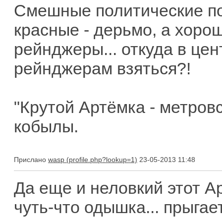
Смешные политические по
красные - дерьмо, а хорош
рейнджеры... откуда в цен
рейнджерам взяться?!
"Крутой Артёмка - метровс
кобылы.
Прислано
wasp
23-05-2013 11:48
Да еще и неловкий этот Ар
чуть-что одышка... прыгает