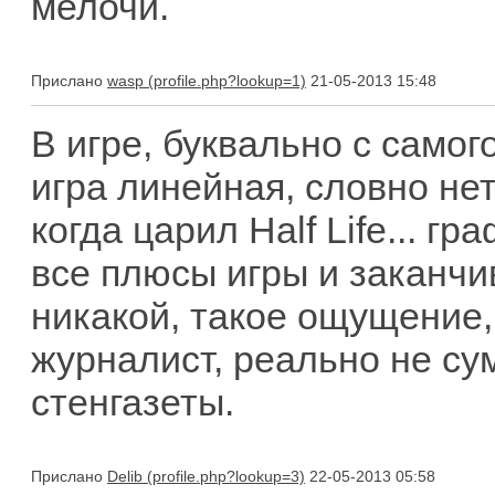
мелочи.
Прислано
wasp
21-05-2013 15:48
В игре, буквально с самог
игра линейная, словно нет
когда царил Half Life... г
все плюсы игры и заканчи
никакой, такое ощущение,
журналист, реально не су
стенгазеты.
Прислано
Delib
22-05-2013 05:58