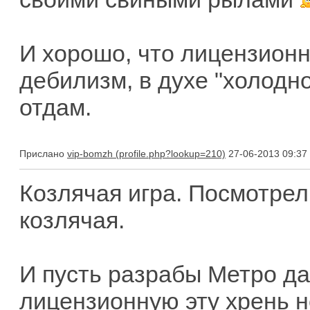
И хорошо, что лицензионну
дебилизм, в духе "холодн
отдам.
Прислано
vip-bomzh
27-06-2013 09:37
Козлячая игра. Посмотрел
козлячая.
И пусть разрабы Метро даж
лицензионную эту хрень н