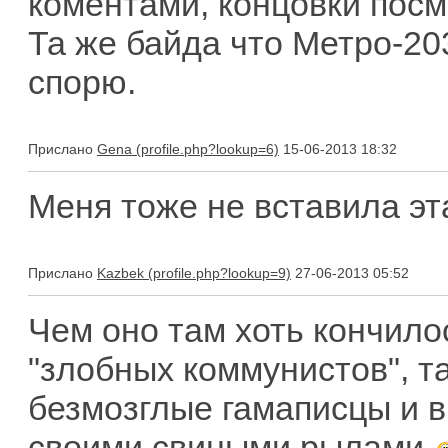
коментами, концовки посм
Та же байда что Метро-203
спорю.
Прислано
Gena
15-06-2013 18:32
Меня тоже не вставила эт
Прислано
Kazbek
27-06-2013 05:52
Чем оно там хоть кончилос
"злобных коммунистов", та
безмозглые гамаписцы и в
своими свиными рылами