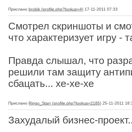
Прислано
brobik
17-11-2011 07:33
Смотрел скриншоты и смот
что характеризует игру - т
Правда слышал, что разраб
решили там защиту антип
сбацать... хе-хе-хе
Прислано
Ringo_Starr
25-11-2011 18:
Захудалый бизнес-проект..