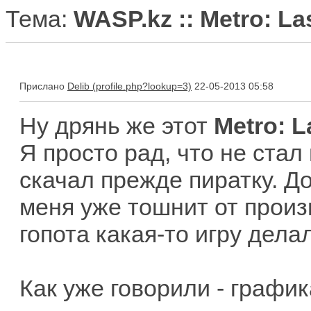
Тема:
WASP.kz :: Metro: Las
Прислано
Delib
22-05-2013 05:58
Ну дрянь же этот
Metro: L
Я просто рад, что не стал
скачал прежде пиратку. Д
меня уже тошнит от произ
гопота какая-то игру дела
Как уже говорили - график