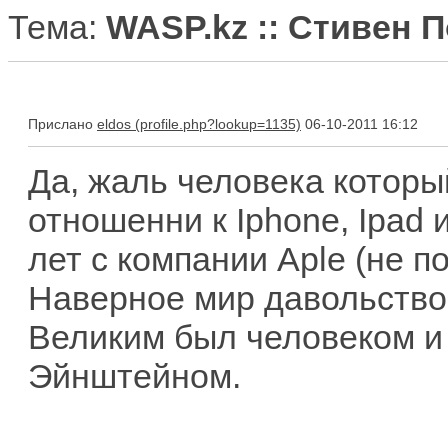
Тема:
WASP.kz :: Стивен 
Прислано
eldos
06-10-2011 16:12
Да, жаль человека которы
отношенни к Iphone, Ipad и
лет с компании Aple (не п
Наверное мир давольствов
Великим был человеком и 
Эйнштейном.