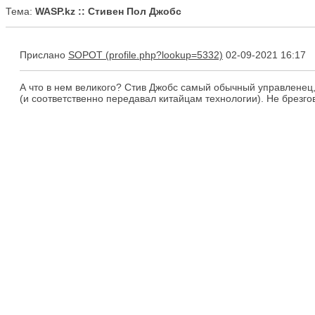
Тема:
WASP.kz :: Стивен Пол Джобс
Прислано
SOPOT
02-09-2021 16:17
А что в нем великого? Стив Джобс самый обычный управленец, 
(и соответственно передавал китайцам технологии). Не брезгов