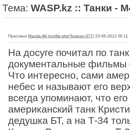
Тема:
WASP.kz :: Танки -
Прислано
Mazda-IM
23-05-2012 05:11
На досуге почитал по тан
документальные фильмы (
Что интересно, сами амер
небес и называют его вер
всегда упоминают, что ег
американский танк Кристи.
дедушка БТ, а на Т-34 тол