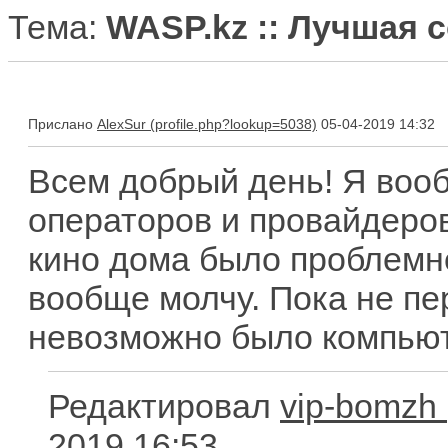
Тема:
WASP.kz :: Лучшая 
Прислано
AlexSur
05-04-2019 14:32
Всем добрый день! Я воо
операторов и провайдеров
кино дома было проблемно
вообще молчу. Пока не пе
невозможно было компьют
Редактировал
vip-bomzh
2019 16:53