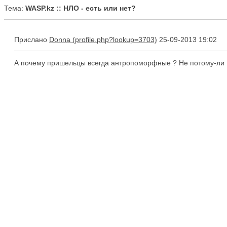
Тема:
WASP.kz :: НЛО - есть или нет?
Прислано
Donna
25-09-2013 19:02
А почему пришельцы всегда антропоморфные ? Не потому-ли ,ч