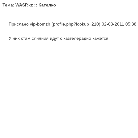
Тема:
WASP.kz :: Кателко
Прислано
vip-bomzh
02-03-2011 05:38
У них стам слияния идут с казтелерадио кажется.