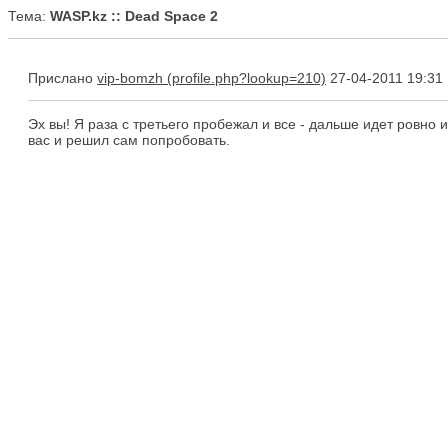
Тема:
WASP.kz :: Dead Space 2
Прислано
vip-bomzh
27-04-2011 19:31
Эх вы! Я раза с третьего пробежал и все - дальше идет ровно 
вас и решил сам попробовать.