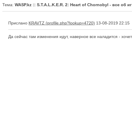
Тема:
WASP.kz :: S.T.A.L.K.E.R. 2: Heart of Chornobyl - все об иг
Прислано
KRAVTZ
13-08-2019 22:15
Да сейчас там изменения идут, наверное все наладится - хочет