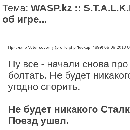
Тема:
WASP.kz :: S.T.A.L.K.
об игре...
Прислано
Veter-severny
05-06-2018 0
Ну все - начали снова про
болтать. Не будет никаког
угодно спорить.
Не будет никакого Сталк
Поезд ушел.