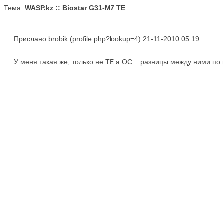
Тема:
WASP.kz :: Biostar G31-M7 TE
Прислано
brobik
21-11-2010 05:19
У меня такая же, только не ТЕ а ОС... разницы между ними по