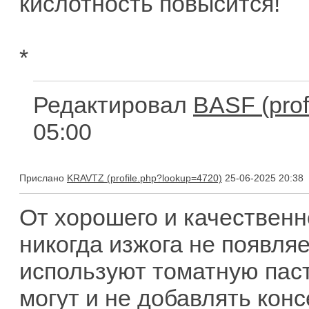
кислотность повысится!
*
Редактировал
BASF
05:00
Прислано
KRAVTZ
25-06-2025 20:38
От хорошего и качественн
никогда изжога не появляе
используют томатную паст
могут и не добавлять конс