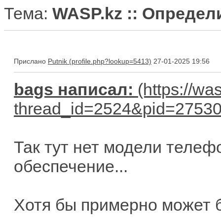
Тема:
WASP.kz :: Опреде
Прислано
Putnik
27-01-2025 19:56
bags написал:
Так тут нет модели телеф
обеспечение...
Хотя бы примерно может б