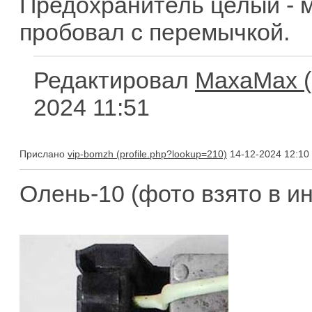
Предохранитель целый - м
пробовал с перемычкой.
Редактировал
MaxaMax
2024 11:51
Прислано
vip-bomzh
14-12-2024 12:10
Олень-10 (фото взято в и