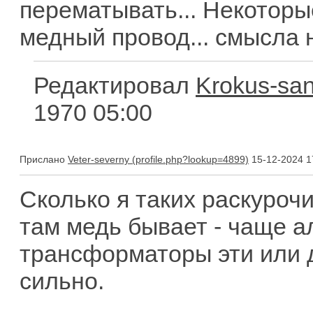
перематывать... Некоторы
медный провод... смысла н
Редактировал
Krokus-sa
1970 05:00
Прислано
Veter-severny
15-12-2024 1
Сколько я таких раскурочи
там медь бывает - чаще а
трансформаторы эти или д
сильно.