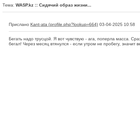
Тема:
WASP.kz :: Сидячий образ жизни...
Прислано
Kant-ata
03-04-2025 10:58
Бегать надо трусцой. Я вот чувствую - ага, поперла масса. Ср
бегал! Через месяц втянулся - если утром не пробегу, значит в