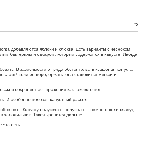
#3
огда добавляются яблоки и клюква. Есть варианты с чесноком.
слым бактериям и сахаром, который содержится в капусте. Иногда
обовать. В зависимости от ряда обстоятельств квашеная капуста
не стоит! Если её передержать, она становится мягкой и
ссы и сохраняет её. Брожения как такового нет...
ть. И особенно полезен капустный рассол.
в нет... Капусту полуквасят-полусолят... немного соли кладут,
и в холодильник. Такая хранится дольше.
 это есть.