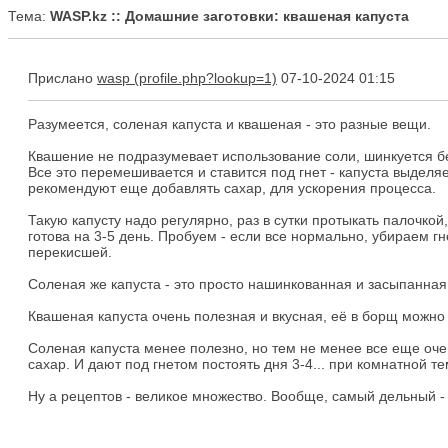
Тема:
WASP.kz :: Домашние заготовки: квашеная капуста
Прислано
wasp
07-10-2024 01:15
Разумеется, соленая капуста и квашеная - это разные вещи.
Квашение не подразумевает использование соли, шинкуется бел
Все это перемешивается и ставится под гнет - капуста выдел
рекомендуют еще добавлять сахар, для ускорения процесса.
Такую капусту надо регулярно, раз в сутки протыкать палочко
готова на 3-5 день. Пробуем - если все нормально, убираем гн
перекисшей.
Соленая же капуста - это просто нашинкованная и засыпанная с
Квашеная капуста очень полезная и вкусная, её в борщ можно 
Соленая капуста менее полезно, но тем не менее все еще очень
сахар. И дают под гнетом постоять дня 3-4... при комнатной т
Ну а рецептов - великое множество. Вообще, самый дельный - 