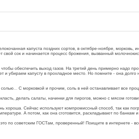
окочанная капуста поздних сортов, в октябре-ноябре, морковь, ин
яет свой сок и начинается процесс брожения, вызванный молочноки
й, чтобы обеспечить выход газов. На третий день примерно надо пр
ет и убираем капусту в прохладное место. Но помните - она долго 
олью... С морковкой и прочим, соль в ней останавливает все проце
класть, делать салаты, начинки для пирогов, можно с мясом готови
 хороша. Сейчас используют компромиссный способ, так как погребо
емпературе. А потом, как она сготовится, раскладывают по банкам 
это по советским ГОСТам, проверенный! Поищите в интернете - все