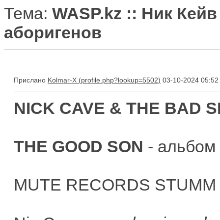
Тема:
WASP.kz :: Ник Кейв
аборигенов
Прислано
Kolmar-X
03-10-2024 05:52
NICK CAVE & THE BAD 
THE GOOD SON
- альбом
MUTE RECORDS STUMM 7