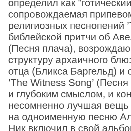
определил как "готический
сопровождаемая припевом
религиозных песнопений ’
библейской притчи об Аве
(Песня плача), возрожда
структуру архаичного блю
отца (Бликса Баргельд) и 
’The Witness Song’ (Песня
и глубоким смыслом, и ко
несомненно лучшая вещь 
на одноименную песню Але
Ник включил в свой альбом