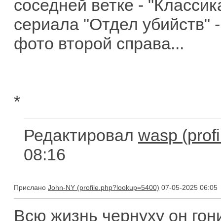
соседней ветке - "Классик
сериала "Отдел убийств" -
фото второй справа...
*
Редактировал
wasp
08:16
Прислано
John-NY
07-05-2025 06:05
Всю жизнь чернуху он гони