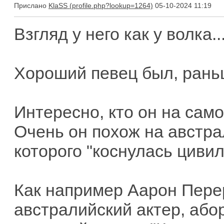
Прислано
KlaSS
05-10-2024 11:19
Взгляд у него как у волка..
Хороший певец был, раньш
Интересно, кто он на сам
Очень он похож на австра
которого "коснулась цивил
Как например Аарон Перер
австралийский актер, або